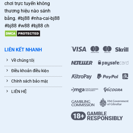
thông tin cơ bản.
chơi trực tuyến không
thương hiệu nào sánh
Bước 3: Điền thông tin tài khoản
bằng. #bj88 #nha-cai-bj88
Tên đăng nhập:
nên chọn tên dễ nhớ nhưng khó đoán.
#bj88 #w88 #bj88 ch
Mật khẩu:
gồm cả chữ hoa, chữ thường, số, ký tự đặc biệt
để tăng bảo mật.
LIÊN KẾT NHANH
Email & số điện thoại:
dùng thông tin thật để xác minh và
khôi phục tài khoản khi cần.
Về chúng tôị
Điều khoản điều kiệṇ
Sau khi hoàn tất, nhấn xác nhận. Một số trường hợp bj88
có thể yêu cầu xác minh qua OTP hoặc email.
Chính sách bảo mậṭ
LIÊN HỆ̣
Bước 4: Thiết lập bảo mật bổ sung
Người chơi nên kích hoạt thêm các lớp bảo vệ như mã bảo
mật rút tiền, câu hỏi bảo mật, hoặc xác minh hai lớp (nếu
có). Đây là bước thường bị bỏ qua nhưng rất quan trọng để
bảo vệ tài khoản xo so của bạn.