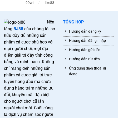
99win
like88
truyền thống mỗi ngày.
Hướng dẫn từng bước đăng ký tài khoản bj88
Nền
TỔNG HỢP
Để tham gia xo so tại bj88 trên BJ88.COM, bạn cần tạo tài
tảng
BJ88
của chúng tôi sở
khoản cá cược. Quy trình nhìn chung khá đơn giản nhưng
Hướng dẫn đăng ký
hữu đầy đủ những sản
cần chính xác thông tin để thuận tiện cho việc xác minh và
Hướng dẫn đăng nhập
phẩm cá cược phù hợp với
rút tiền về sau.
mọi người chơi, một địa
Hướng dẫn gửi tiền
điểm giải trí đầy tính công
Bước 1: Truy cập đường dẫn chính thức
Hướng dẫn rút tiền
bằng và minh bạch. Không
Hãy đảm bảo bạn truy cập đúng liên kết bj88 được giới
chỉ mang đến những sản
Ứng dụng điện thoại di
thiệu trên BJ88.COM nhằm tránh các trang giả mạo. Các
động
phẩm cá cược giải trí trực
đường dẫn được chúng tôi kiểm tra định kỳ và cập nhật
tuyến hàng đầu mà chưa
nếu có thay đổi.
đựng hàng trăm những ưu
đãi, khuyến mãi đặc biệt
Bước 2: Nhấn nút đăng ký
cho người chơi cũ lẫn
Tại giao diện trang chủ bj88, tìm nút
Đăng ký
hoặc
Join
người chơi mới. Cuối cùng
Now
. Một biểu mẫu đăng ký sẽ hiện ra yêu cầu bạn điền
là dịch vụ chăm sóc người