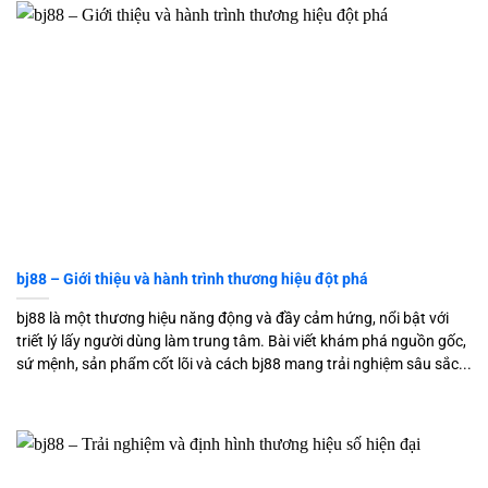
để người dùng mới có thể nắm bắt toàn bộ thông tin quan
trọng mà không phải tra cứu từ nhiều nguồn rời rạc, đồng
thời giúp người chơi có kinh nghiệm tối ưu chiến lược và
kiểm soát rủi ro tốt hơn.
Vị thế của bj88 trên thị trường xo so trực tuyến
Trong bối cảnh xo so online ngày càng phổ biến, bj88 nổi
bật nhờ hệ thống cược đa dạng: từ lô – đề theo phong
cách miền Bắc, miền Trung, miền Nam cho đến các hình
thức xổ số nhanh, xổ số quốc tế. Bên cạnh đó, tỷ lệ trả
bj88 – Giới thiệu và hành trình thương hiệu đột phá
thưởng được công khai rõ ràng, hạn chế tối đa tranh chấp
bj88 là một thương hiệu năng động và đầy cảm hứng, nổi bật với
và tạo niềm tin vững chắc cho người chơi lâu dài.
triết lý lấy người dùng làm trung tâm. Bài viết khám phá nguồn gốc,
sứ mệnh, sản phẩm cốt lõi và cách bj88 mang trải nghiệm sâu sắc...
Đối tượng người chơi mà bj88 hướng đến
Người chơi xo so truyền thống muốn chuyển sang nền tảng
online nhưng cần môi trường rõ ràng, dễ hiểu.
Người yêu thích phân tích số liệu, soi cầu, muốn thử sức