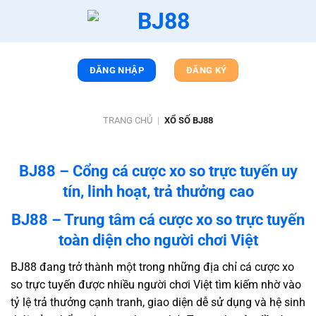
Chuyển
đến
nội
dung
ĐĂNG NHẬP
ĐĂNG KÝ
TRANG CHỦ
|
XỔ SỐ BJ88
BJ88 – Cổng cá cược xo so trực tuyến uy
tín, linh hoạt, trả thưởng cao
BJ88 – Trung tâm cá cược xo so trực tuyến
toàn diện cho người chơi Việt
BJ88 đang trở thành một trong những địa chỉ cá cược xo
so trực tuyến được nhiều người chơi Việt tìm kiếm nhờ vào
tỷ lệ trả thưởng cạnh tranh, giao diện dễ sử dụng và hệ sinh