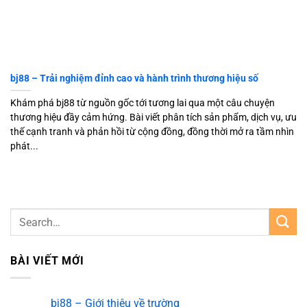
Tích hợp bộ lọc đài, khung giờ quay, loại cược theo sở thích
từng người chơi.
Các sản phẩm xo so nổi bật tại bj88
BJ88 không chỉ dừng lại ở một đài xổ số duy nhất mà xây
bj88 – Trải nghiệm đỉnh cao và hành trình thương hiệu số
dựng hệ sinh thái xo so đa dạng, phù hợp với thói quen của
Khám phá bj88 từ nguồn gốc tới tương lai qua một câu chuyện
người chơi Việt và xu hướng toàn cầu.
thương hiệu đầy cảm hứng. Bài viết phân tích sản phẩm, dịch vụ, ưu
thế cạnh tranh và phản hồi từ cộng đồng, đồng thời mở ra tầm nhìn
Xổ số 3 miền Việt Nam
phát...
Người chơi có thể đặt cược xo so theo phong cách truyền
thống của ba miền:
Xổ số miền Bắc:
quay một đài mỗi ngày, cơ cấu giải quen
thuộc, dễ theo dõi mẫu cầu.
Xổ số miền Trung & miền Nam:
nhiều đài mở cùng ngày,
BÀI VIẾT MỚI
bạn có thể chọn riêng từng đài để soi cầu theo địa phương
cụ thể.
bj88 – Giới thiệu về trường