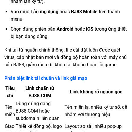
nhầm lẫn ký tự).
Vào mục
Tải ứng dụng
hoặc
BJ88 Mobile
trên thanh
menu.
Chọn đúng phiên bản
Android
hoặc
iOS
tương ứng thiết
bị bạn đang dùng.
Khi tải từ nguồn chính thống, file cài đặt luôn được quét
virus, cập nhật bản mới và đồng bộ hoàn toàn với máy chủ
của BJ88, giảm rủi ro bị khóa tài khoản hoặc lỗi game.
Phân biệt link tải chuẩn và link giả mạo
Tiêu
Link chuẩn từ
Link không rõ nguồn gốc
chí
BJ88.COM
Dùng đúng dạng
Tên
Tên miền lạ, nhiều ký tự số, dễ
BJ88.COM hoặc
miền
nhầm với thương hiệu
subdomain liên quan
Giao
Thiết kế đồng bộ, logo
Layout sơ sài, nhiều pop-up