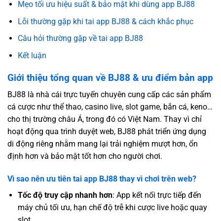
Mẹo tối ưu hiệu suất & bảo mật khi dùng app BJ88
Lỗi thường gặp khi tai app BJ88 & cách khắc phục
Câu hỏi thường gặp về tai app BJ88
Kết luận
Giới thiệu tổng quan về BJ88 & ưu điểm bản app
BJ88 là nhà cái trực tuyến chuyên cung cấp các sản phẩm
cá cược như thể thao, casino live, slot game, bắn cá, keno…
cho thị trường châu Á, trong đó có Việt Nam. Thay vì chỉ
hoạt động qua trình duyệt web, BJ88 phát triển ứng dụng
di động riêng nhằm mang lại trải nghiệm mượt hơn, ổn
định hơn và bảo mật tốt hơn cho người chơi.
Vì sao nên ưu tiên tai app BJ88 thay vì chơi trên web?
Tốc độ truy cập nhanh hơn
: App kết nối trực tiếp đến
máy chủ tối ưu, hạn chế độ trễ khi cược live hoặc quay
slot.