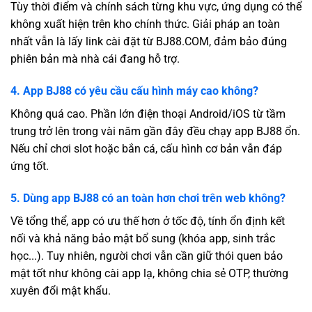
Tùy thời điểm và chính sách từng khu vực, ứng dụng có thể
không xuất hiện trên kho chính thức. Giải pháp an toàn
nhất vẫn là lấy link cài đặt từ BJ88.COM, đảm bảo đúng
phiên bản mà nhà cái đang hỗ trợ.
4. App BJ88 có yêu cầu cấu hình máy cao không?
Không quá cao. Phần lớn điện thoại Android/iOS từ tầm
trung trở lên trong vài năm gần đây đều chạy app BJ88 ổn.
Nếu chỉ chơi slot hoặc bắn cá, cấu hình cơ bản vẫn đáp
ứng tốt.
5. Dùng app BJ88 có an toàn hơn chơi trên web không?
Về tổng thể, app có ưu thế hơn ở tốc độ, tính ổn định kết
nối và khả năng bảo mật bổ sung (khóa app, sinh trắc
học...). Tuy nhiên, người chơi vẫn cần giữ thói quen bảo
mật tốt như không cài app lạ, không chia sẻ OTP, thường
xuyên đổi mật khẩu.