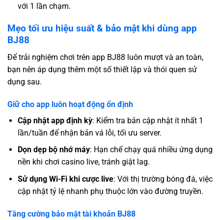
với 1 lần chạm.
Mẹo tối ưu hiệu suất & bảo mật khi dùng app
BJ88
Để trải nghiệm chơi trên app BJ88 luôn mượt và an toàn,
bạn nên áp dụng thêm một số thiết lập và thói quen sử
dụng sau.
Giữ cho app luôn hoạt động ổn định
Cập nhật app định kỳ
: Kiểm tra bản cập nhật ít nhất 1
lần/tuần để nhận bản vá lỗi, tối ưu server.
Dọn dẹp bộ nhớ máy
: Hạn chế chạy quá nhiều ứng dụng
nền khi chơi casino live, tránh giật lag.
Sử dụng Wi-Fi khi cược live
: Với thị trường bóng đá, việc
cập nhật tỷ lệ nhanh phụ thuộc lớn vào đường truyền.
Tăng cường bảo mật tài khoản BJ88