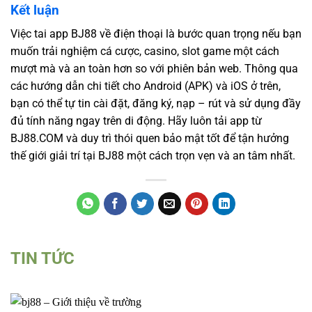
Kết luận
Việc tai app BJ88 về điện thoại là bước quan trọng nếu bạn
muốn trải nghiệm cá cược, casino, slot game một cách
mượt mà và an toàn hơn so với phiên bản web. Thông qua
các hướng dẫn chi tiết cho Android (APK) và iOS ở trên,
bạn có thể tự tin cài đặt, đăng ký, nạp – rút và sử dụng đầy
đủ tính năng ngay trên di động. Hãy luôn tải app từ
BJ88.COM và duy trì thói quen bảo mật tốt để tận hưởng
thế giới giải trí tại BJ88 một cách trọn vẹn và an tâm nhất.
TIN TỨC