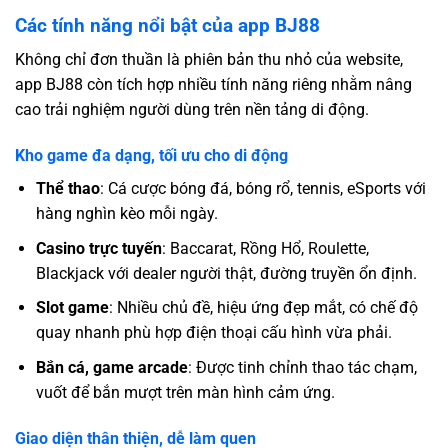
Các tính năng nổi bật của app BJ88
Không chỉ đơn thuần là phiên bản thu nhỏ của website,
app BJ88 còn tích hợp nhiều tính năng riêng nhằm nâng
cao trải nghiệm người dùng trên nền tảng di động.
Kho game đa dạng, tối ưu cho di động
Thể thao
: Cá cược bóng đá, bóng rổ, tennis, eSports với
hàng nghìn kèo mỗi ngày.
Casino trực tuyến
: Baccarat, Rồng Hổ, Roulette,
Blackjack với dealer người thật, đường truyền ổn định.
Slot game
: Nhiều chủ đề, hiệu ứng đẹp mắt, có chế độ
quay nhanh phù hợp điện thoại cấu hình vừa phải.
Bắn cá, game arcade
: Được tinh chỉnh thao tác chạm,
vuốt để bắn mượt trên màn hình cảm ứng.
Giao diện thân thiện, dễ làm quen