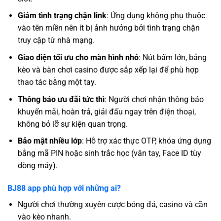
Giảm tình trạng chặn link
: Ứng dụng không phụ thuộc
vào tên miền nên ít bị ảnh hưởng bởi tình trạng chặn
truy cập từ nhà mạng.
Giao diện tối ưu cho màn hình nhỏ
: Nút bấm lớn, bảng
kèo và bàn chơi casino được sắp xếp lại để phù hợp
thao tác bằng một tay.
Thông báo ưu đãi tức thì
: Người chơi nhận thông báo
khuyến mãi, hoàn trả, giải đấu ngay trên điện thoại,
không bỏ lỡ sự kiện quan trọng.
Bảo mật nhiều lớp
: Hỗ trợ xác thực OTP, khóa ứng dụng
bằng mã PIN hoặc sinh trắc học (vân tay, Face ID tùy
dòng máy).
BJ88 app phù hợp với những ai?
Người chơi thường xuyên cược bóng đá, casino và cần
vào kèo nhanh.