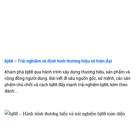
Giới hạn phạm vi thu thập thông tin
BJ88 chỉ thu thập những dữ liệu cần thiết để:
Xác minh danh tính và độ tuổi hợp pháp.
Thực hiện giao dịch nạp/rút.
Đảm bảo an ninh tài khoản, phòng chống gian lận.
bj88 – Trải nghiệm và định hình thương hiệu số hiện đại
Cải thiện sản phẩm, chương trình khuyến mãi và dịch vụ
Khám phá bj88 qua hành trình xây dựng thương hiệu, sản phẩm và
chăm sóc khách hàng.
cộng đồng người dùng. Bài viết đi sâu nguồn gốc, sứ mệnh, các sản
phẩm chủ chốt và cách bj88 đẩy mạnh trải nghiệm bj88, kèm theo
Những thông tin vượt ngoài phạm vi trên nếu có thu thập
đánh...
sẽ yêu cầu sự đồng ý riêng của người chơi.
Bảo mật – Mã hóa – Kiểm soát truy cập
Hệ thống của BJ88 được xây dựng theo mô hình nhiều lớp
bảo mật, từ mã hóa đường truyền, mã hóa cơ sở dữ liệu