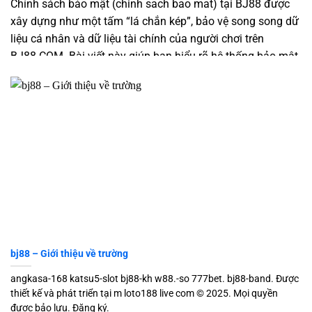
Chính sách bảo mật (chinh sach bao mat) tại BJ88 được
xây dựng như một tấm “lá chắn kép”, bảo vệ song song dữ
liệu cá nhân và dữ liệu tài chính của người chơi trên
BJ88.COM. Bài viết này giúp bạn hiểu rõ hệ thống bảo mật
của BJ88 vận hành thế nào, thu thập dữ liệu ra sao, dùng
vào mục đích gì và quyền kiểm soát của người chơi đối với
thông tin của chính mình.
📑 Mục Lục
Tổng quan chính sách bảo mật BJ88
Nguyên tắc bảo mật cốt lõi tại BJ88
Các loại thông tin BJ88 thu thập
Mục đích sử dụng dữ liệu người chơi
bj88 – Giới thiệu về trường
Công nghệ và giải pháp bảo mật tại BJ88
angkasa-168 katsu5-slot bj88-kh w88.-so 777bet. bj88-band. Được
Quyền lợi và nghĩa vụ của người chơi
thiết kế và phát triển tại m loto188 live com © 2025. Mọi quyền
Chia sẻ thông tin với bên thứ ba
được bảo lưu. Đăng ký.