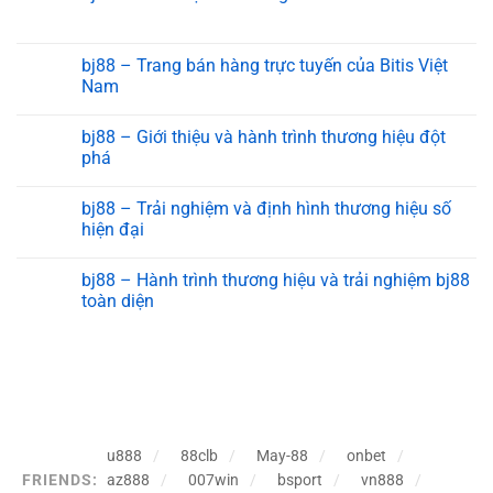
BJ88 không lưu trữ số CVV thẻ, mật khẩu internet banking
hoặc mã OTP; những dữ liệu này được xử lý trực tiếp bởi
bj88 – Trang bán hàng trực tuyến của Bitis Việt
cổng thanh toán được cấp phép.
Nam
Thông tin kỹ thuật & dữ liệu sử dụng
bj88 – Giới thiệu và hành trình thương hiệu đột
phá
Địa chỉ IP khi truy cập BJ88.COM.
Loại thiết bị, trình duyệt, hệ điều hành.
bj88 – Trải nghiệm và định hình thương hiệu số
hiện đại
Ngôn ngữ trình duyệt, múi giờ.
bj88 – Hành trình thương hiệu và trải nghiệm bj88
Lịch sử truy cập trang, thời gian phiên làm việc, thao tác cơ
toàn diện
bản (click, đăng nhập, đổi mật khẩu…).
Nhóm dữ liệu này giúp BJ88 tối ưu hiệu suất hệ thống,
phát hiện bất thường (ví dụ: đăng nhập từ nhiều quốc gia
khác nhau trong thời gian ngắn) để bảo vệ tài khoản.
u888
88clb
May-88
onbet
Thông tin tương tác hỗ trợ khách hàng
FRIENDS:
az888
007win
bsport
vn888