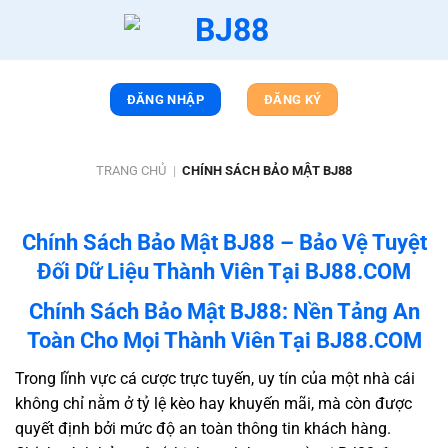
Chuyển
đến
nội
dung
ĐĂNG NHẬP
ĐĂNG KÝ
TRANG CHỦ
|
CHÍNH SÁCH BẢO MẬT BJ88
Chính Sách Bảo Mật BJ88 – Bảo Vệ Tuyệt
Đối Dữ Liệu Thành Viên Tại BJ88.COM
Chính Sách Bảo Mật BJ88: Nền Tảng An
Toàn Cho Mọi Thành Viên Tại BJ88.COM
Trong lĩnh vực cá cược trực tuyến, uy tín của một nhà cái
không chỉ nằm ở tỷ lệ kèo hay khuyến mãi, mà còn được
quyết định bởi mức độ an toàn thông tin khách hàng.