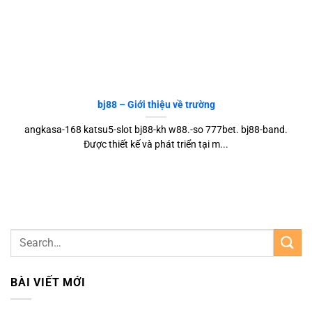
bj88 – Giới thiệu về trường
angkasa-168 katsu5-slot bj88-kh w88.-so 777bet. bj88-band.
Được thiết kế và phát triển tại m...
BÀI VIẾT MỚI