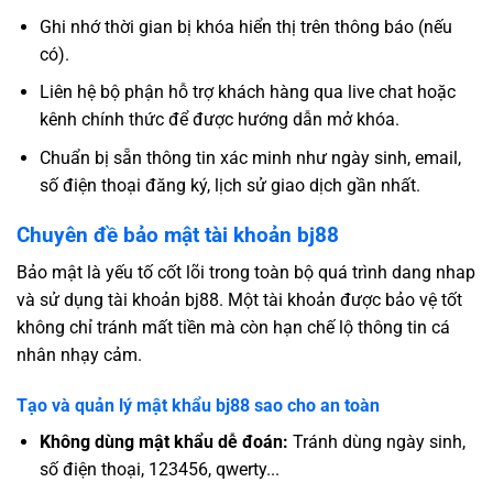
Ghi nhớ thời gian bị khóa hiển thị trên thông báo (nếu
có).
Liên hệ bộ phận hỗ trợ khách hàng qua live chat hoặc
kênh chính thức để được hướng dẫn mở khóa.
Chuẩn bị sẵn thông tin xác minh như ngày sinh, email,
số điện thoại đăng ký, lịch sử giao dịch gần nhất.
Chuyên đề bảo mật tài khoản bj88
Bảo mật là yếu tố cốt lõi trong toàn bộ quá trình dang nhap
và sử dụng tài khoản bj88. Một tài khoản được bảo vệ tốt
không chỉ tránh mất tiền mà còn hạn chế lộ thông tin cá
nhân nhạy cảm.
Tạo và quản lý mật khẩu bj88 sao cho an toàn
Không dùng mật khẩu dễ đoán:
Tránh dùng ngày sinh,
số điện thoại, 123456, qwerty...