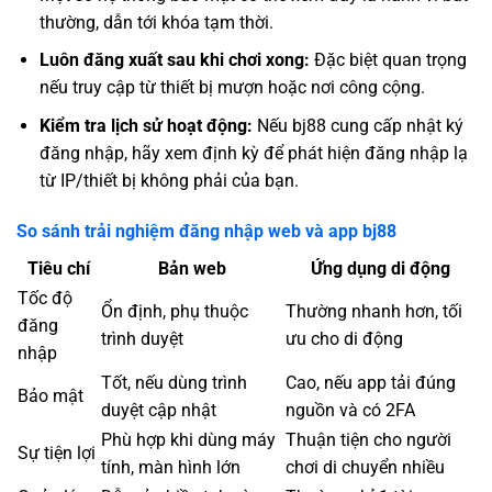
thường, dẫn tới khóa tạm thời.
Luôn đăng xuất sau khi chơi xong:
Đặc biệt quan trọng
nếu truy cập từ thiết bị mượn hoặc nơi công cộng.
Kiểm tra lịch sử hoạt động:
Nếu bj88 cung cấp nhật ký
đăng nhập, hãy xem định kỳ để phát hiện đăng nhập lạ
từ IP/thiết bị không phải của bạn.
So sánh trải nghiệm đăng nhập web và app bj88
Tiêu chí
Bản web
Ứng dụng di động
Tốc độ
Ổn định, phụ thuộc
Thường nhanh hơn, tối
đăng
trình duyệt
ưu cho di động
nhập
Tốt, nếu dùng trình
Cao, nếu app tải đúng
Bảo mật
duyệt cập nhật
nguồn và có 2FA
Phù hợp khi dùng máy
Thuận tiện cho người
Sự tiện lợi
tính, màn hình lớn
chơi di chuyển nhiều