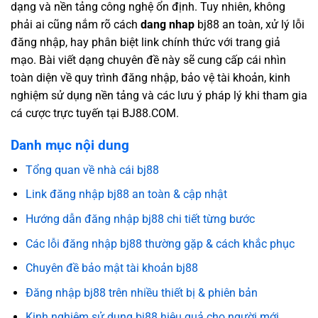
dạng và nền tảng công nghệ ổn định. Tuy nhiên, không
phải ai cũng nắm rõ cách
dang nhap
bj88 an toàn, xử lý lỗi
đăng nhập, hay phân biệt link chính thức với trang giả
mạo. Bài viết dạng chuyên đề này sẽ cung cấp cái nhìn
toàn diện về quy trình đăng nhập, bảo vệ tài khoản, kinh
nghiệm sử dụng nền tảng và các lưu ý pháp lý khi tham gia
cá cược trực tuyến tại BJ88.COM.
Danh mục nội dung
Tổng quan về nhà cái bj88
Link đăng nhập bj88 an toàn & cập nhật
Hướng dẫn đăng nhập bj88 chi tiết từng bước
Các lỗi đăng nhập bj88 thường gặp & cách khắc phục
Chuyên đề bảo mật tài khoản bj88
Đăng nhập bj88 trên nhiều thiết bị & phiên bản
Kinh nghiệm sử dụng bj88 hiệu quả cho người mới