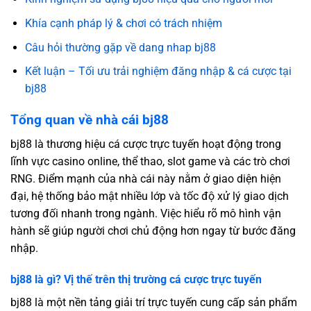
Khía cạnh pháp lý & chơi có trách nhiệm
Câu hỏi thường gặp về dang nhap bj88
Kết luận – Tối ưu trải nghiệm đăng nhập & cá cược tại
bj88
Tổng quan về nhà cái bj88
bj88 là thương hiệu cá cược trực tuyến hoạt động trong
lĩnh vực casino online, thể thao, slot game và các trò chơi
RNG. Điểm mạnh của nhà cái này nằm ở giao diện hiện
đại, hệ thống bảo mật nhiều lớp và tốc độ xử lý giao dịch
tương đối nhanh trong ngành. Việc hiểu rõ mô hình vận
hành sẽ giúp người chơi chủ động hơn ngay từ bước đăng
nhập.
bj88 là gì? Vị thế trên thị trường cá cược trực tuyến
bj88 là một nền tảng giải trí trực tuyến cung cấp sản phẩm