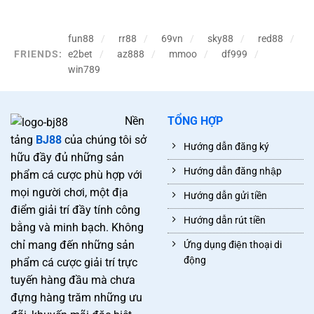
fun88
rr88
69vn
sky88
red88
FRIENDS:
e2bet
az888
mmoo
df999
win789
Nền
TỔNG HỢP
tảng
BJ88
của chúng tôi sở
Hướng dẫn đăng ký
hữu đầy đủ những sản
Hướng dẫn đăng nhập
phẩm cá cược phù hợp với
mọi người chơi, một địa
Hướng dẫn gửi tiền
điểm giải trí đầy tính công
Hướng dẫn rút tiền
bằng và minh bạch. Không
chỉ mang đến những sản
Ứng dụng điện thoại di
động
phẩm cá cược giải trí trực
tuyến hàng đầu mà chưa
đựng hàng trăm những ưu