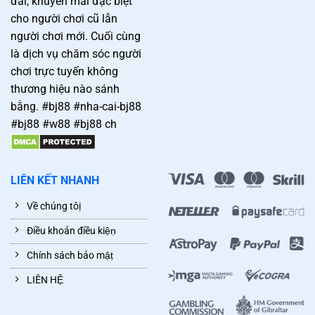
đãi, khuyến mãi đặc biệt
cho người chơi cũ lẫn
người chơi mới. Cuối cùng
là dịch vụ chăm sóc người
chơi trực tuyến không
thương hiệu nào sánh
bằng. #bj88 #nha-cai-bj88
#bj88 #w88 #bj88 ch
LIÊN KẾT NHANH
Về chúng tôị
Điều khoản điều kiệṇ
Chính sách bảo mậṭ
LIÊN HỆ̣