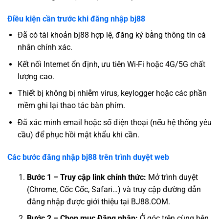
Điều kiện cần trước khi đăng nhập bj88
Đã có tài khoản bj88 hợp lệ, đăng ký bằng thông tin cá
nhân chính xác.
Kết nối Internet ổn định, ưu tiên Wi-Fi hoặc 4G/5G chất
lượng cao.
Thiết bị không bị nhiễm virus, keylogger hoặc các phần
mềm ghi lại thao tác bàn phím.
Đã xác minh email hoặc số điện thoại (nếu hệ thống yêu
cầu) để phục hồi mật khẩu khi cần.
Các bước đăng nhập bj88 trên trình duyệt web
Bước 1 – Truy cập link chính thức:
Mở trình duyệt
(Chrome, Cốc Cốc, Safari…) và truy cập đường dẫn
đăng nhập được giới thiệu tại BJ88.COM.
Bước 2 – Chọn mục Đăng nhập:
Ở góc trên cùng bên