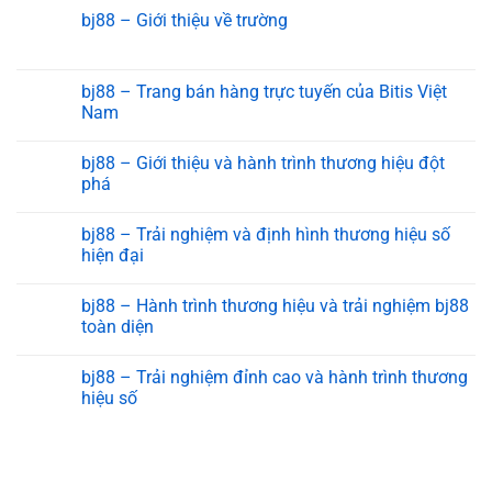
bj88 – Giới thiệu về trường
bj88 – Trang bán hàng trực tuyến của Bitis Việt
Nam
bj88 – Giới thiệu và hành trình thương hiệu đột
phá
bj88 – Trải nghiệm và định hình thương hiệu số
hiện đại
bj88 – Hành trình thương hiệu và trải nghiệm bj88
toàn diện
bj88 – Trải nghiệm đỉnh cao và hành trình thương
hiệu số