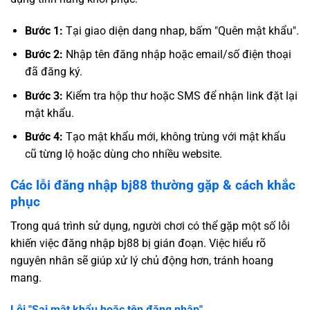
Bước 1:
Tại giao diện dang nhap, bấm "Quên mật khẩu".
Bước 2:
Nhập tên đăng nhập hoặc email/số điện thoại
đã đăng ký.
Bước 3:
Kiểm tra hộp thư hoặc SMS để nhận link đặt lại
mật khẩu.
Bước 4:
Tạo mật khẩu mới, không trùng với mật khẩu
cũ từng lộ hoặc dùng cho nhiều website.
Các lỗi đăng nhập bj88 thường gặp & cách khắc
phục
Trong quá trình sử dụng, người chơi có thể gặp một số lỗi
khiến việc đăng nhập bj88 bị gián đoạn. Việc hiểu rõ
nguyên nhân sẽ giúp xử lý chủ động hơn, tránh hoang
mang.
Lỗi "Sai mật khẩu hoặc tên đăng nhập"