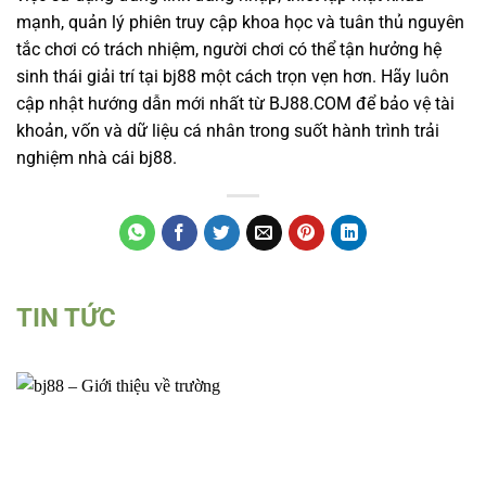
mạnh, quản lý phiên truy cập khoa học và tuân thủ nguyên
tắc chơi có trách nhiệm, người chơi có thể tận hưởng hệ
sinh thái giải trí tại bj88 một cách trọn vẹn hơn. Hãy luôn
cập nhật hướng dẫn mới nhất từ BJ88.COM để bảo vệ tài
khoản, vốn và dữ liệu cá nhân trong suốt hành trình trải
nghiệm nhà cái bj88.
TIN TỨC