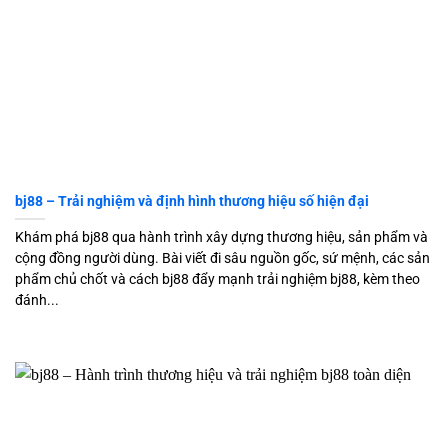
so với bản web
Nhiều người vẫn quen đăng nhập bj88 qua trình duyệt,
nhưng phiên bản ung dung dien thoai di dong mang lại lợi
thế rõ ràng về tốc độ, sự ổn định và bảo mật. Dưới đây là
những điểm khác biệt quan trọng bạn nên cân nhắc trước
khi lựa chọn cách truy cập.
Tốc độ tải & độ mượt vượt trội
bj88 – Trải nghiệm và định hình thương hiệu số hiện đại
Ứng dụng lưu bộ nhớ đệm (cache) thông minh, giúp vào lại
Khám phá bj88 qua hành trình xây dựng thương hiệu, sản phẩm và
game nhanh hơn so với web.
cộng đồng người dùng. Bài viết đi sâu nguồn gốc, sứ mệnh, các sản
phẩm chủ chốt và cách bj88 đẩy mạnh trải nghiệm bj88, kèm theo
Giảm hiện tượng giật, lag khi đặt cược live hoặc xem
đánh...
casino trực tuyến.
Tối ưu cho mạng yếu, phù hợp với đường truyền không ổn
định ở một số khu vực.
Bảo mật tốt hơn cho tài khoản bj88