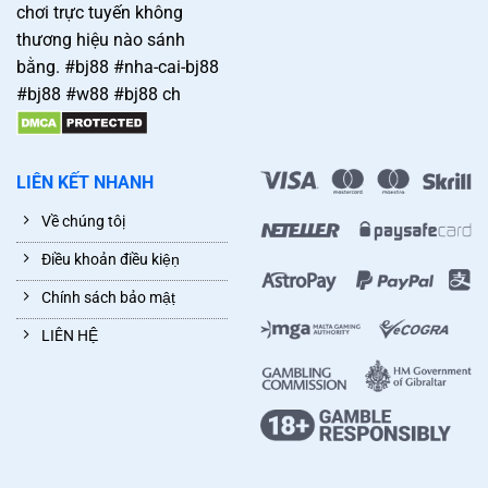
chơi trực tuyến không
mới.
thương hiệu nào sánh
bằng. #bj88 #nha-cai-bj88
Hướng dẫn tải & cài đặt bj88 trên iOS
#bj88 #w88 #bj88 ch
(iPhone/iPad)
Hệ điều hành iOS kiểm soát ứng dụng chặt chẽ hơn
Android, vì vậy bj88 thường cung cấp giải pháp tải qua cấu
LIÊN KẾT NHANH
hình web-app hoặc liên kết cài đặt đặc biệt thay vì xuất
hiện trên App Store quốc tế. Dưới đây là quy trình tham
Về chúng tôị
khảo cho người dùng iPhone, iPad.
Điều khoản điều kiệṇ
Bước 1: Kiểm tra phiên bản iOS & dung lượng
Chính sách bảo mậṭ
iOS khuyến nghị: 12.0 trở lên.
LIÊN HỆ̣
Dung lượng trống tối thiểu: 200MB.
Đảm bảo kết nối mạng ổn định (ưu tiên Wi-Fi).
Bước 2: Truy cập link tải bj88 iOS