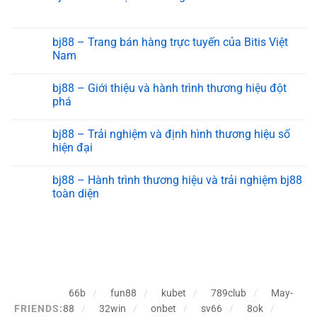
Tìm mục
Cài đặt ứng dụng không rõ nguồn gốc
hoặc
Cho phép từ nguồn này
.
bj88 – Trang bán hàng trực tuyến của Bitis Việt
Chọn trình duyệt bạn dùng để tải file (Chrome, Cốc
Nam
Cốc…) và bật cho phép.
bj88 – Giới thiệu và hành trình thương hiệu đột
Bước 3: Truy cập trang tải bj88 chính thức
phá
Luôn ưu tiên tải từ nguồn chính thống, hạn chế rủi ro cài
bj88 – Trải nghiệm và định hình thương hiệu số
nhầm app giả mạo:
hiện đại
Mở trình duyệt trên điện thoại.
bj88 – Hành trình thương hiệu và trải nghiệm bj88
Truy cập liên kết bj88 được cung cấp từ BJ88.COM hoặc
toàn diện
kênh hỗ trợ chính thức.
Tìm nút
Tải bj88 Android
hoặc
Tải APK
và nhấn tải xuống.
66b
fun88
kubet
789club
May-
Tải ứng dụng bj88 APK cho điện thoại Android từ trang chính
FRIENDS:
88
32win
onbet
sv66
8ok