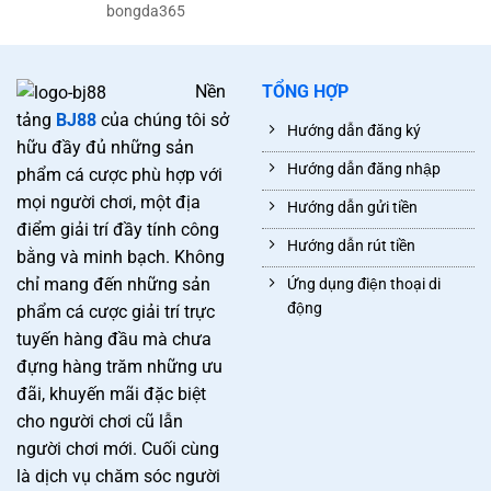
bongda365
- Một số phòng nổ hũ (jackpot) tích lũy, cho phép giải
thưởng tăng dần theo số tiền người chơi tham gia.
Nền
TỔNG HỢP
3.3. Game bài 3D & mini game giải trí
tảng
BJ88
của chúng tôi sở
Để đa dạng hóa sản phẩm, bj88 thường tích hợp:
Hướng dẫn đăng ký
hữu đầy đủ những sản
- Tiến lên, phỏm, mậu binh, poker 3D với đồ họa trực quan,
Hướng dẫn đăng nhập
phẩm cá cược phù hợp với
luật chơi quen thuộc với người Việt.
mọi người chơi, một địa
Hướng dẫn gửi tiền
- Mini game như tài xỉu nhanh, keno, bầu cua, xóc đĩa, vòng
điểm giải trí đầy tính công
quay may mắn… phù hợp giải trí ngắn hạn, đặt cược nhỏ.
Hướng dẫn rút tiền
bằng và minh bạch. Không
chỉ mang đến những sản
Ứng dụng điện thoại di
4. Hướng dẫn từng bước đăng ký & xác minh tài
động
phẩm cá cược giải trí trực
khoản bj88
tuyến hàng đầu mà chưa
Đăng ký tài khoản bj88 khá đơn giản nhưng nếu bỏ qua
đựng hàng trăm những ưu
bước xác minh, bạn có thể gặp khó khăn khi rút tiền hoặc
đãi, khuyến mãi đặc biệt
tham gia khuyến mãi. Dưới đây là quy trình tổng quát mà
cho người chơi cũ lẫn
người chơi nên nắm.
người chơi mới. Cuối cùng
là dịch vụ chăm sóc người
4.1. Các bước mở tài khoản bj88