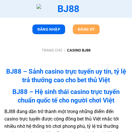
Chuyển
đến
nội
dung
ĐĂNG NHẬP
ĐĂNG KÝ
TRANG CHỦ
|
CASINO BJ88
BJ88 – Sảnh casino trực tuyến uy tín, tỷ lệ
trả thưởng cao cho bet thủ Việt
BJ88 – Hệ sinh thái casino trực tuyến
chuẩn quốc tế cho người chơi Việt
BJ88 đang dần trở thành một trong những điểm đến
casino trực tuyến được cộng đồng bet thủ Việt nhắc tới
nhiều nhờ hệ thống trò chơi phong phú, tỷ lệ trả thưởng