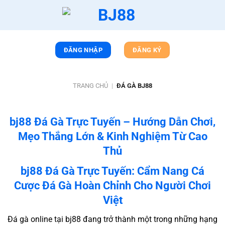
Chuyển
đến
nội
dung
ĐĂNG NHẬP
ĐĂNG KÝ
TRANG CHỦ
|
ĐÁ GÀ BJ88
bj88 Đá Gà Trực Tuyến – Hướng Dẫn Chơi,
Mẹo Thắng Lớn & Kinh Nghiệm Từ Cao
Thủ
bj88 Đá Gà Trực Tuyến: Cẩm Nang Cá
Cược Đá Gà Hoàn Chỉnh Cho Người Chơi
Việt
Đá gà online tại bj88 đang trở thành một trong những hạng