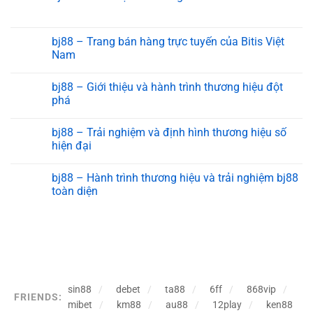
trận.
Hòa (Draw/BDD):
Cả hai gà đều không thể tiếp tục thi đấu
bj88 – Trang bán hàng trực tuyến của Bitis Việt
hoặc trọng tài tuyên bố không có bên thắng cuộc.
Nam
Trong phần lớn trường hợp, khi trận đấu bị hủy hoặc không
bj88 – Giới thiệu và hành trình thương hiệu đột
có kết quả hợp lệ, bj88 sẽ hoàn trả tiền cược cho người
phá
chơi theo quy tắc từng kèo cụ thể.
bj88 – Trải nghiệm và định hình thương hiệu số
3.2. Thời điểm nhận kèo và khóa kèo
hiện đại
Bj88 cho phép đặt cược trong giai đoạn gà được giới thiệu
bj88 – Hành trình thương hiệu và trải nghiệm bj88
và trọng tài chuẩn bị cho trận đấu. Khi sắp bắt đầu, hệ
toàn diện
thống tự động khóa kèo. Một số sới gà có hỗ trợ cược
trong trận (in-play), nhưng thường chỉ kéo dài vài giây đến
một phút tùy tốc độ trận đấu và quy định từng bàn.
3.3. Giới hạn cược & giới hạn thanh toán
sin88
debet
ta88
6ff
868vip
Mỗi phòng đá gà trong bj88 đều quy định mức cược tối
FRIENDS:
mibet
km88
au88
12play
ken88
thiểu – tối đa cùng hạn mức trả thưởng. Người chơi nên