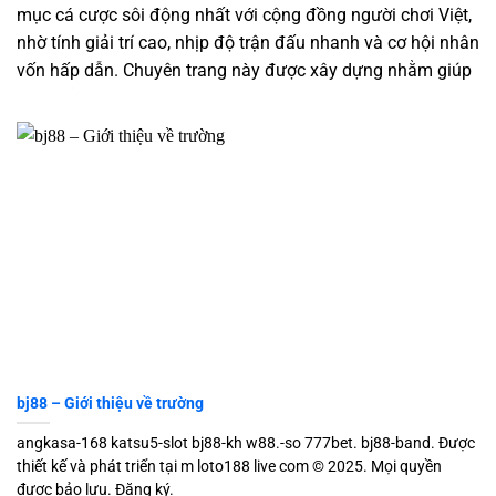
mục cá cược sôi động nhất với cộng đồng người chơi Việt,
nhờ tính giải trí cao, nhịp độ trận đấu nhanh và cơ hội nhân
vốn hấp dẫn. Chuyên trang này được xây dựng nhằm giúp
bạn hiểu sâu về
da ga
trực tuyến, từ luật chơi, cách đọc
kèo, lựa chọn sới gà, đến chiến lược quản lý vốn và phòng
tránh rủi ro khi tham gia tại BJ88.COM. Toàn bộ nội dung
được tổng hợp dựa trên kinh nghiệm thực chiến của nhiều
cao thủ lâu năm trong lĩnh vực cá cược.
📑 Mục Lục
bj88 đá gà là gì? Tổng quan nền tảng cá cược da ga tại
BJ88.COM
Các loại hình đá gà phổ biến tại bj88
Luật chơi và quy tắc cá cược đá gà dành cho người mới
bj88 – Giới thiệu về trường
Hướng dẫn từng bước tham gia đá gà bj88
angkasa-168 katsu5-slot bj88-kh w88.-so 777bet. bj88-band. Được
thiết kế và phát triển tại m loto188 live com © 2025. Mọi quyền
Cách đọc kèo đá gà & các loại cược thông dụng
được bảo lưu. Đăng ký.